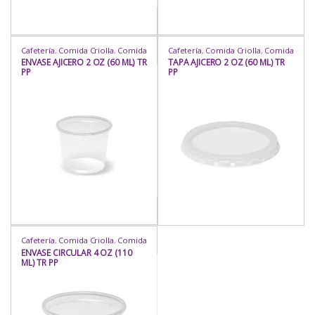
Cafetería
,
Comida Criolla
,
Comida
Cafetería
,
Comida Criolla
,
Comida
Rápida
,
Delivery
,
Envases
Rápida
,
Delivery
,
Envases
ENVASE AJICERO 2 OZ (60 ML) TR
TAPA AJICERO 2 OZ (60 ML) TR
Circulares
,
Envases Circulares
,
Circulares
,
Envases Circulares
,
PP
PP
Envases Microondas
,
Envases
Envases Microondas
,
Envases
Microondas
,
Heladería / Juguería
,
Microondas
,
Heladería / Juguería
,
Hogar
,
Para Llevar
,
Para Mesa
,
Hogar
,
Para Llevar
,
Para Mesa
,
Rubro
,
Uso
Rubro
,
Uso
Cafetería
,
Comida Criolla
,
Comida
Oriental
,
Comida Rápida
,
ENVASE CIRCULAR 4 OZ (110
Delivery
,
Envases Circulares
,
ML) TR PP
Envases Circulares
,
Envases
Microondas
,
Envases
Microondas
,
Heladería / Juguería
,
Hogar
,
Para Llevar
,
Para Mesa
,
Repostería
,
Rubro
,
Uso