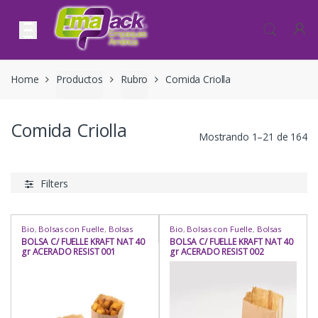
Skip to navigation
Skip to content
Home
Productos
Rubro
Comida Criolla
Comida Criolla
Mostrando 1–21 de 164
Filters
Bio
,
Bolsas con Fuelle
,
Bolsas
Bio
,
Bolsas con Fuelle
,
Bolsas
con Fuelle
,
Bolsas con Fuelle
,
con Fuelle
,
Bolsas con Fuelle
,
BOLSA C/ FUELLE KRAFT NAT 40
BOLSA C/ FUELLE KRAFT NAT 40
Bolsas de Papel
,
Bolsas de Papel
,
Bolsas de Papel
,
Bolsas de Papel
,
gr ACERADO RESIST 001
gr ACERADO RESIST 002
Bolsas de Papel
,
Cafetería
,
Bolsas de Papel
,
Cafetería
,
Comida Criolla
,
Comida Oriental
,
Comida Criolla
,
Comida Oriental
,
Comida Rápida
,
Delivery
,
Comida Rápida
,
Delivery
,
Heladería / Juguería
,
Hogar
,
Para
Heladería / Juguería
,
Hogar
,
Para
Llevar
,
Para Mesa
,
Repostería
,
Llevar
,
Para Mesa
,
Repostería
,
Rubro
,
Uso
Rubro
,
Uso