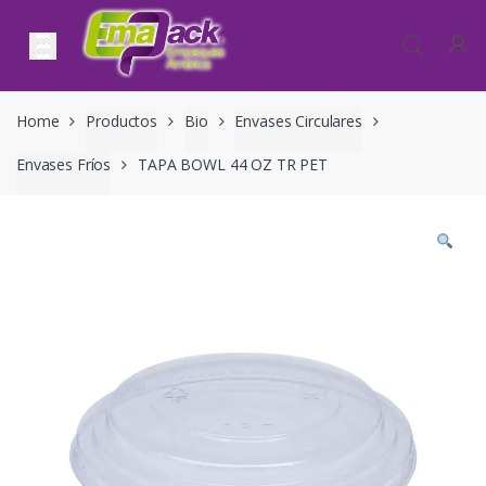
Skip to navigation
Skip to content
Home
Productos
Bio
Envases Circulares
Envases Fríos
TAPA BOWL 44 OZ TR PET