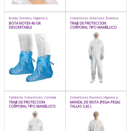
Botas
,
Eventos
,
Higiene y
Cobertores
,
Enterizos
,
Eventos
,
Protección
,
Industria / Sanitaria
,
Higiene y Protección
,
Industria /
BOTA NOTEX 40 GR
TRAJE DE PROTECCION
Insumos
,
Insumos
,
Protección
,
Sanitaria
,
Insumos
,
Insumos
,
DESCARTABLE
CORPORAL TIPO MAMELUCO
PVC
,
Rubro
Mamelucos
,
Protección
,
Rubro
IMPERMEABLE TALLAS M,L,XL,XXL
Cafetería
,
Cobertores
,
Comida
Cobertores
,
Eventos
,
Higiene y
Criolla
,
Comida Oriental
,
Comida
Protección
,
Industria / Sanitaria
,
TRAJE DE PROTECCION
MANDIL DE VISITA (PEGA-PEGA)
Rápida
,
Enterizos
,
Eventos
,
Insumos
,
Insumos
,
Mandil
CORPORAL TIPO MAMELUCO
TALLAS S,M, L
Heladería / Juguería
,
Higiene y
Completo
,
Mandiles
,
Protección
,
Protección
,
Industria / Sanitaria
,
Rubro
IMPERMEABLE CON ZAPATO
Insumos
,
Insumos
,
Mamelucos
,
TALLAS M,L,XL,XXL
Protección
,
Repostería
,
Rubro