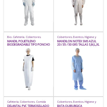
Bio
,
Cafetería
,
Cobertores
,
Cobertores
,
Eventos
,
Higiene y
Comida Criolla
,
Comida Oriental
,
Protección
,
Industria / Sanitaria
,
MANDIL POLIETILENO
MANDILON NOTEX SMS AZUL
Comida Rápida
,
Eventos
,
Insumos
,
Insumos
,
Mandil Pecho
,
BIODEGRADABLE TIPO PONCHO
20 / 35 / 50 GRS TALLAS S,M,L,XL
Heladería / Juguería
,
Higiene y
Mandiles
,
Protección
,
Rubro
Protección
,
Higiene y
COBERTOR CON MANGAS
Protección
,
Industria / Sanitaria
,
Insumos
,
Insumos
,
Mandil Pecho
,
Mandiles
,
Mandiles
,
Protección
,
Repostería
,
Rubro
Cafetería
,
Cobertores
,
Comida
Cobertores
,
Eventos
,
Higiene y
Criolla
,
Comida Oriental
,
Comida
Protección
,
Industria / Sanitaria
,
DELANTAL PVC TERMOSELLADO
BATA QUIRURGICA
Rápida
,
Eventos
,
Heladería /
Insumos
,
Insumos
,
Mandil Pecho
,