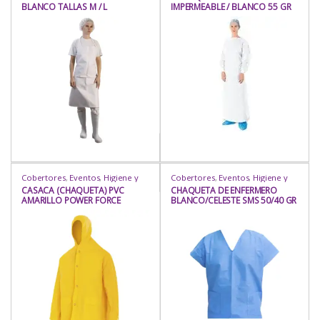
BLANCO TALLAS M / L
IMPERMEABLE / BLANCO 55 GR
Juguería
,
Higiene y Protección
,
Mandiles
,
Protección
,
Rubro
Hogar
,
Industria / Sanitaria
,
SMS / CELESTE 50 GRS TALLAS S,
Insumos
,
Insumos
,
Mandil Pecho
,
M , L , XL
Mandiles
,
Protección
,
Repostería
,
Rubro
Cobertores
,
Eventos
,
Higiene y
Cobertores
,
Eventos
,
Higiene y
Protección
,
Industria / Sanitaria
,
Protección
,
Industria / Sanitaria
,
CASACA (CHAQUETA) PVC
CHAQUETA DE ENFERMERO
Insumos
,
Insumos
,
Mamelucos
,
Insumos
,
Insumos
,
Mamelucos
,
AMARILLO POWER FORCE
BLANCO/CELESTE SMS 50/40 GR
Prot. Corporal
,
Protección
,
Prot. Corporal
,
Protección
,
Rubro
Rubro
TALLAS M,L
X M2 TALLAS S, M , L , XL