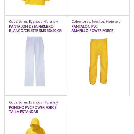
Cobertores
,
Eventos
,
Higiene y
Cobertores
,
Eventos
,
Higiene y
Protección
,
Industria / Sanitaria
,
Protección
,
Industria / Sanitaria
,
PANTALON DE ENFERMERO
PANTALÓN PVC
Insumos
,
Insumos
,
Mamelucos
,
Insumos
,
Insumos
,
Mamelucos
,
BLANCO/CELESTE SMS 50/40 GR
AMARILLO POWER FORCE
Prot. Corporal
,
Protección
,
Prot. Corporal
,
Protección
,
Rubro
Rubro
X M2 TALLAS S, M , L , XL
TALLAS M,L
Cobertores
,
Eventos
,
Higiene y
Protección
,
Industria / Sanitaria
,
PONCHO PVC POWER FORCE
Insumos
,
Insumos
,
Mamelucos
,
TALLA ESTANDAR
Prot. Corporal
,
Protección
,
Rubro