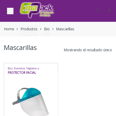
Skip to navigation
Skip to content
Home
Productos
Bio
Mascarillas
Mascarillas
Mostrando el resultado único
Bio
,
Eventos
,
Higiene y
Protección
,
Higiene y
PROTECTOR FACIAL
Protección
,
Industria / Sanitaria
,
Insumos
,
Insumos
,
Manipulación
de Alimentos
,
Mascarillas
,
Mascarillas
,
Mascarillas
,
Protección
,
Rubro
,
Uso