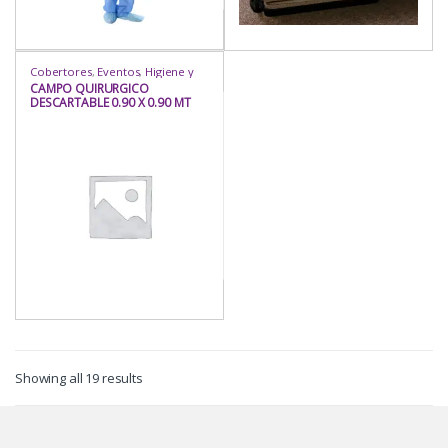
Cobertores
,
Eventos
,
Higiene y
Protección
,
Industria / Sanitaria
,
CAMPO QUIRURGICO
Insumos
,
Insumos
,
Mandil Pecho
,
DESCARTABLE 0.90 X 0.90 MT
Prot. Médica
,
Protección
,
Rubro
NOTEX SMS AZUL 35 GR/M2
Showing all 19 results