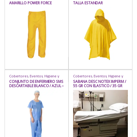
AMARILLO POWER FORCE
TALLA ESTANDAR
Prot. Corporal
,
Protección
,
Prot. Corporal
,
Protección
,
Rubro
Rubro
TALLAS M,L
Cobertores
,
Eventos
,
Higiene y
Cobertores
,
Eventos
,
Higiene y
Protección
,
Industria / Sanitaria
,
Protección
,
Industria / Sanitaria
,
CONJUNTO DE ENFERMERO SMS
SABANA DESC NOTEX IMPERM /
Insumos
,
Insumos
,
Mamelucos
,
Insumos
,
Insumos
,
Mandil Pecho
,
DESCARTABLE BLANCO / AZUL –
55 GR CON ELASTICO / 35 GR
Prot. Corporal
,
Protección
,
Prot. Médica
,
Protección
,
Rubro
Rubro
35 / 50 GRS X M2
SIN ELASTICO