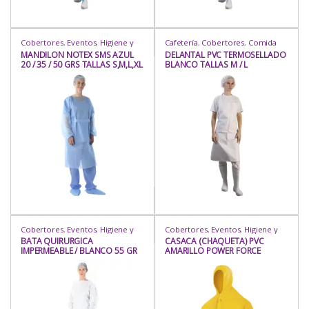
Cobertores
,
Eventos
,
Higiene y
Cafetería
,
Cobertores
,
Comida
Protección
,
Industria / Sanitaria
,
Criolla
,
Comida Oriental
,
Comida
MANDILON NOTEX SMS AZUL
DELANTAL PVC TERMOSELLADO
Insumos
,
Insumos
,
Mandil Pecho
,
Rápida
,
Eventos
,
Heladería /
20 / 35 / 50 GRS TALLAS S,M,L,XL
BLANCO TALLAS M / L
Mandiles
,
Protección
,
Rubro
Juguería
,
Higiene y Protección
,
Hogar
,
Industria / Sanitaria
,
Insumos
,
Insumos
,
Mandil Pecho
,
Mandiles
,
Protección
,
Repostería
,
Rubro
Cobertores
,
Eventos
,
Higiene y
Cobertores
,
Eventos
,
Higiene y
Protección
,
Industria / Sanitaria
,
Protección
,
Industria / Sanitaria
,
BATA QUIRURGICA
CASACA (CHAQUETA) PVC
Insumos
,
Insumos
,
Mandil Pecho
,
Insumos
,
Insumos
,
Mamelucos
,
IMPERMEABLE / BLANCO 55 GR
AMARILLO POWER FORCE
Mandiles
,
Protección
,
Rubro
Prot. Corporal
,
Protección
,
Rubro
SMS / CELESTE 50 GRS TALLAS S,
TALLAS M,L
M , L , XL