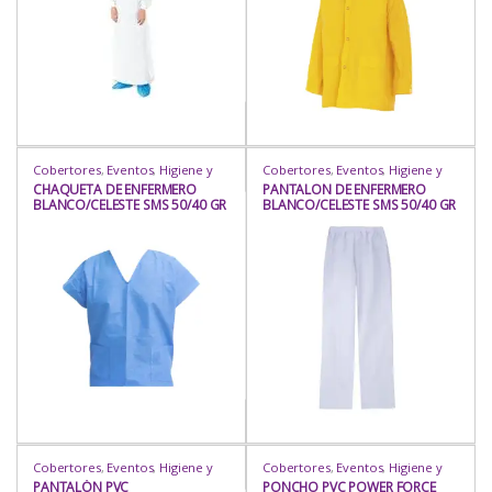
Cobertores
,
Eventos
,
Higiene y
Cobertores
,
Eventos
,
Higiene y
Protección
,
Industria / Sanitaria
,
Protección
,
Industria / Sanitaria
,
CHAQUETA DE ENFERMERO
PANTALON DE ENFERMERO
Insumos
,
Insumos
,
Mamelucos
,
Insumos
,
Insumos
,
Mamelucos
,
BLANCO/CELESTE SMS 50/40 GR
BLANCO/CELESTE SMS 50/40 GR
Prot. Corporal
,
Protección
,
Prot. Corporal
,
Protección
,
Rubro
Rubro
X M2 TALLAS S, M , L , XL
X M2 TALLAS S, M , L , XL
Cobertores
,
Eventos
,
Higiene y
Cobertores
,
Eventos
,
Higiene y
Protección
,
Industria / Sanitaria
,
Protección
,
Industria / Sanitaria
,
PANTALÓN PVC
PONCHO PVC POWER FORCE
Insumos
,
Insumos
,
Mamelucos
,
Insumos
,
Insumos
,
Mamelucos
,