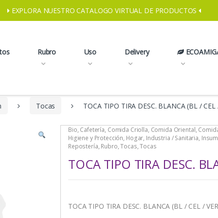
EXPLORA NUESTRO CATALOGO VIRTUAL DE PRODUCTOS
tos
Rubro
Uso
Delivery
ECOAMIG
n
Tocas
TOCA TIPO TIRA DESC. BLANCA (BL / CEL 
Bio
,
Cafetería
,
Comida Criolla
,
Comida Oriental
,
Comida
Higiene y Protección
,
Hogar
,
Industria / Sanitaria
,
Insu
Repostería
,
Rubro
,
Tocas
,
Tocas
TOCA TIPO TIRA DESC. BLAN
TOCA TIPO TIRA DESC. BLANCA (BL / CEL / VER