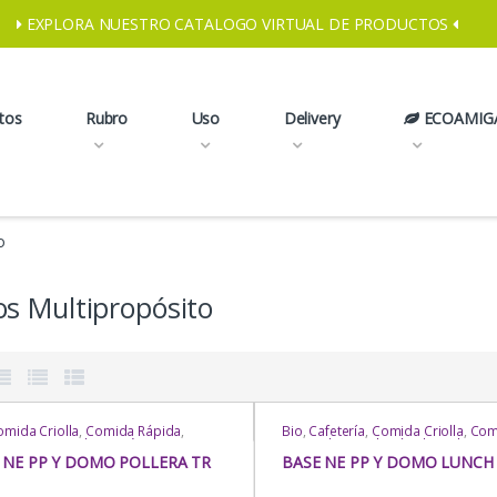
EXPLORA NUESTRO CATALOGO VIRTUAL DE PRODUCTOS
tos
Rubro
Uso
Delivery
ECOAMIG
o
s Multipropósito
omida Criolla
,
Comida Rápida
,
Bio
,
Cafetería
,
Comida Criolla
,
Com
ry
,
Domos Multipropósito
,
Domos
Oriental
,
Comida Rápida
,
Delivery
,
propósito
,
Domos Multipropósito
,
Multipropósito
,
Domos Multipropó
 NE PP Y DOMO POLLERA TR
BASE NE PP Y DOMO LUNCH
 Multipropósito
,
Domos
Domos Multipropósito
,
Domos
propósito
,
Exhibición /
Multipropósito
,
Domos Multipropó