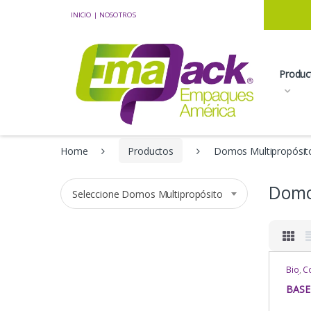
Skip to navigation
Skip to content
INICIO
|
NOSOTROS
Produc
Home
Productos
Domos Multipropósit
Domo
Seleccione Domos Multipropósito
Bio
,
C
Delive
Multi
BASE
Domos
Multi