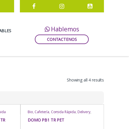
Hablemos
ABLES
CONTACTENOS
Showing all 4 results
ida
Bio
,
Cafetería
,
Comida Rápida
,
Delivery
,
Domos
Domos Multipropósito
,
Domos
sito
,
Multipropósito
,
Domos Multipropósito
,
 TR
DOMO PB1 TR PET
Domos Multipropósito
,
Domos
sito
,
Multipropósito
,
Eventos
,
Heladería /