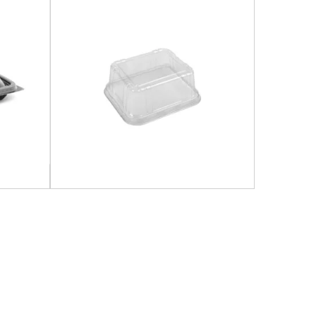
r
,
Para
Juguería
,
Hogar
,
Para Llevar
,
Para Mesa
,
ro
,
Uso
Repostería
,
Rubro
,
Uso