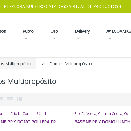
EXPLORA NUESTRO CATALOGO VIRTUAL DE PRODUCTOS
tos
Rubro
Uso
Delivery
ECOAMIG
s Multipropósito
Domos Multipropósito
s Multipropósito
omida Criolla
,
Comida Rápida
,
Bio
,
Cafetería
,
Comida Criolla
,
Com
ry
,
Domos Multipropósito
,
Domos
Oriental
,
Comida Rápida
,
Delivery
,
propósito
,
Domos Multipropósito
,
Multipropósito
,
Domos Multipropó
 NE PP Y DOMO POLLERA TR
BASE NE PP Y DOMO LUNCH
 Multipropósito
,
Domos
Domos Multipropósito
,
Domos
propósito
,
Exhibición /
Multipropósito
,
Domos Multipropó