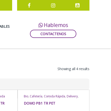
Hablemos
ABLES
CONTACTENOS
Showing all 4 results
ida
Bio
,
Cafetería
,
Comida Rápida
,
Delivery
,
Domos
Domos Multipropósito
,
Domos
sito
,
Multipropósito
,
Domos Multipropósito
,
 TR
DOMO PB1 TR PET
Domos Multipropósito
,
Domos
sito
,
Multipropósito
,
Eventos
,
Heladería /