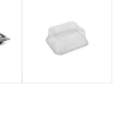
r
,
Para
Juguería
,
Hogar
,
Para Llevar
,
Para Mesa
,
ro
,
Uso
Repostería
,
Rubro
,
Uso