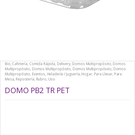
Bio
,
Cafetería
,
Comida Rápida
,
Delivery
,
Domos Multipropósito
,
Domos
Multipropósito
,
Domos Multipropósito
,
Domos Multipropósito
,
Domos
Multipropósito
,
Eventos
,
Heladería / Juguería
,
Hogar
,
Para Llevar
,
Para
Mesa
,
Repostería
,
Rubro
,
Uso
DOMO PB2 TR PET