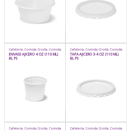
Cafetería
,
Comida Criolla
,
Comida
Cafetería
,
Comida Criolla
,
Comida
Oriental
,
Comida Rápida
,
Oriental
,
Comida Rápida
,
ENVASE AJICERO 4 OZ (110 ML)
TAPA AJICERO 3-4 OZ (110 ML)
Delivery
,
Envases Circulares
,
Delivery
,
Envases Circulares
,
BL PS
BL PS
Envases Circulares
,
Envases Fríos
,
Envases Circulares
,
Envases Fríos
,
Envases Fríos
,
Heladería /
Envases Fríos
,
Heladería /
Juguería
,
Para Llevar
,
Para Mesa
,
Juguería
,
Para Llevar
,
Para Mesa
,
Repostería
,
Rubro
,
Uso
Repostería
,
Rubro
,
Uso
Cafetería
,
Comida Criolla
,
Comida
Cafetería
,
Comida Criolla
,
Comida