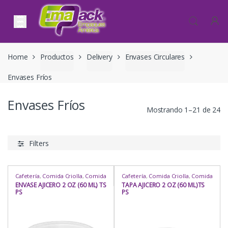
Skip to navigation
Skip to content
Home
Productos
Delivery
Envases Circulares
Envases Fríos
Envases Fríos
Mostrando 1–21 de 24
Filters
Cafetería
,
Comida Criolla
,
Comida
Cafetería
,
Comida Criolla
,
Comida
Rápida
,
Delivery
,
Envases
Rápida
,
Delivery
,
Envases
ENVASE AJICERO 2 OZ (60 ML) TS
TAPA AJICERO 2 OZ (60 ML)TS
Circulares
,
Envases Circulares
,
Circulares
,
Envases Circulares
,
PS
PS
Envases Fríos
,
Envases Fríos
,
Envases Fríos
,
Envases Fríos
,
Heladería / Juguería
,
Para Llevar
,
Heladería / Juguería
,
Para Llevar
,
Para Mesa
,
Rubro
,
Uso
Para Mesa
,
Rubro
,
Uso