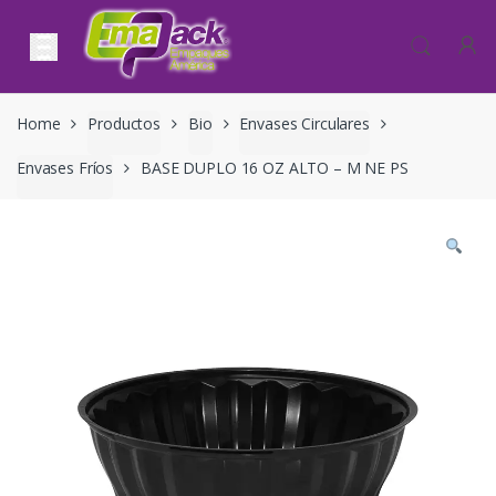
Skip to navigation
Skip to content
Home
Productos
Bio
Envases Circulares
Envases Fríos
BASE DUPLO 16 OZ ALTO – M NE PS