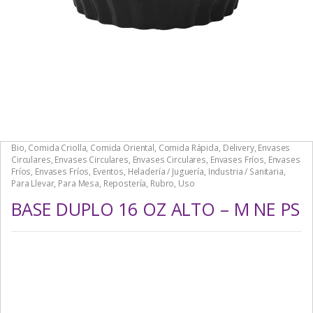
Bio
,
Comida Criolla
,
Comida Oriental
,
Comida Rápida
,
Delivery
,
Envases
Circulares
,
Envases Circulares
,
Envases Circulares
,
Envases Fríos
,
Envases
Fríos
,
Envases Fríos
,
Eventos
,
Heladería / Juguería
,
Industria / Sanitaria
,
Para Llevar
,
Para Mesa
,
Repostería
,
Rubro
,
Uso
BASE DUPLO 16 OZ ALTO – M NE PS