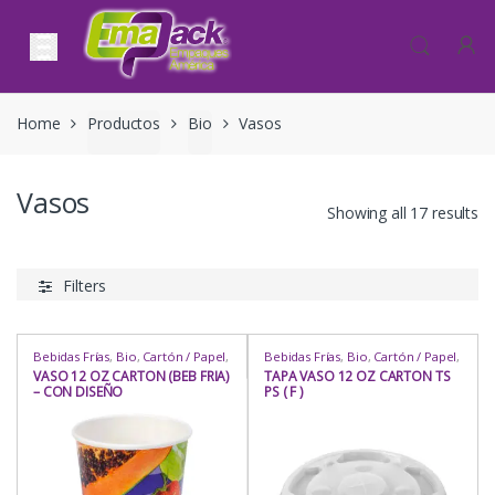
Skip to navigation
Skip to content
Home
Productos
Bio
Vasos
Vasos
Showing all 17 results
Filters
Bebidas Frías
,
Bio
,
Cartón / Papel
,
Bebidas Frías
,
Bio
,
Cartón / Papel
,
Cartón / Papel
,
Comida Rápida
,
Cartón / Papel
,
Comida Rápida
,
VASO 12 OZ CARTON (BEB FRIA)
TAPA VASO 12 OZ CARTON TS
Delivery
,
Heladería / Juguería
,
Delivery
,
Heladería / Juguería
,
– CON DISEÑO
PS ( F )
Hogar
,
Industria / Sanitaria
,
Para
Hogar
,
Industria / Sanitaria
,
Para
Llevar
,
Para Mesa
,
Repostería
,
Llevar
,
Para Mesa
,
Repostería
,
Rubro
,
Uso
,
Vasos
,
Vasos
,
Vasos
Rubro
,
Uso
,
Vasos
,
Vasos
,
Vasos