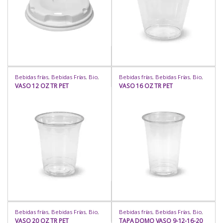
Bebidas frías
,
Bebidas Frías
,
Bio
,
Bebidas frías
,
Bebidas Frías
,
Bio
,
Comida Rápida
,
Delivery
,
Comida Rápida
,
Delivery
,
VASO 12 OZ TR PET
VASO 16 OZ TR PET
Eventos
,
Heladería / Juguería
,
Eventos
,
Heladería / Juguería
,
Industria / Sanitaria
,
Para Llevar
,
Industria / Sanitaria
,
Para Llevar
,
Para Mesa
,
Repostería
,
Rubro
,
Para Mesa
,
Repostería
,
Rubro
,
Uso
,
Vasos
,
Vasos
,
Vasos
Uso
,
Vasos
,
Vasos
,
Vasos
Bebidas frías
,
Bebidas Frías
,
Bio
,
Bebidas frías
,
Bebidas Frías
,
Bio
,
Comida Rápida
,
Delivery
,
Comida Rápida
,
Delivery
,
VASO 20 OZ TR PET
TAPA DOMO VASO 9-12-16-20
Eventos
,
Heladería / Juguería
,
Eventos
,
Heladería / Juguería
,