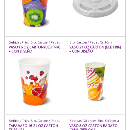
Bebidas Frías
,
Bio
,
Cartón / Papel
,
Bio
,
Cartón / Papel
,
Cartón /
Cartón / Papel
,
Comida Rápida
,
Papel
,
Comida Rápida
,
Delivery
,
VASO 16 OZ CARTON (BEB FRIA)
VASO 21 OZ CARTON (BEB FRIA)
Delivery
,
Heladería / Juguería
,
Heladería / Juguería
,
Hogar
,
– CON DISEÑO
– CON DISEÑO
Hogar
,
Industria / Sanitaria
,
Para
Industria / Sanitaria
,
Para Llevar
,
Llevar
,
Para Mesa
,
Repostería
,
Para Mesa
,
Repostería
,
Rubro
,
Rubro
,
Uso
,
Vasos
,
Vasos
,
Vasos
Uso
,
Vasos
,
Vasos
,
Vasos
Bebidas Frías
,
Bio
,
Cartón / Papel
,
Bebidas Calientes
,
Bio
,
Cafetería
,
Cartón / Papel
,
Comida Rápida
,
Cartón / Papel
,
Cartón / Papel
,
TAPA VASO 16-21 OZ CARTON
VASO 8 OZ CARTON BAGAZO
Delivery
,
Heladería / Juguería
,
Cartón / Papel
,
Comida Rápida
,
TS PS ( F )
CANA (BEB CAL)