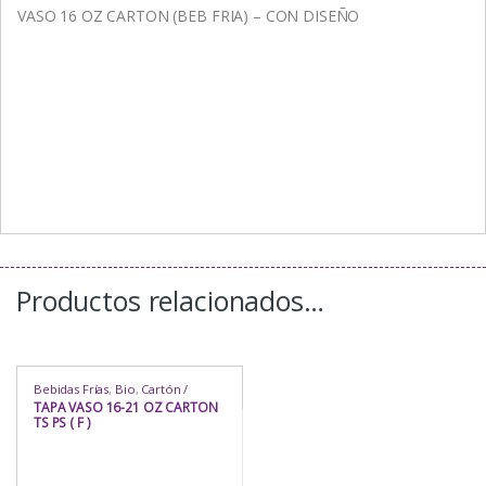
VASO 16 OZ CARTON (BEB FRIA) – CON DISEÑO
Productos relacionados…
Bebidas Frías
,
Bio
,
Cartón /
Papel
,
Cartón / Papel
,
Comida
TAPA VASO 16-21 OZ CARTON
Rápida
,
Delivery
,
Heladería /
TS PS ( F )
Juguería
,
Hogar
,
Industria /
Sanitaria
,
Para Llevar
,
Para Mesa
,
Repostería
,
Rubro
,
Uso
,
Vasos
,
Vasos
,
Vasos