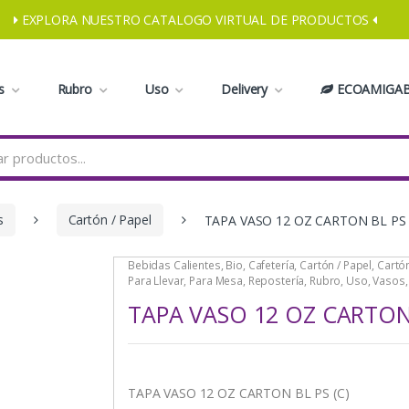
EXPLORA NUESTRO CATALOGO VIRTUAL DE PRODUCTOS
s
Rubro
Uso
Delivery
ECOAMIGAB
s
Cartón / Papel
TAPA VASO 12 OZ CARTON BL PS 
Bebidas Calientes
,
Bio
,
Cafetería
,
Cartón / Papel
,
Cartón
Para Llevar
,
Para Mesa
,
Repostería
,
Rubro
,
Uso
,
Vasos
TAPA VASO 12 OZ CARTON 
TAPA VASO 12 OZ CARTON BL PS (C)