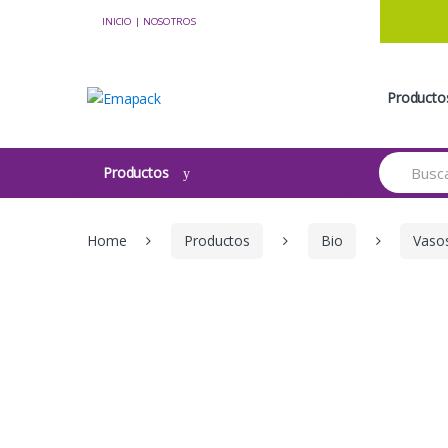
Skip to navigation
Skip to content
INICIO
|
NOSOTROS
Producto
S
Productos
e
a
r
c
Home
Productos
Bio
Vaso
h
f
o
r
: