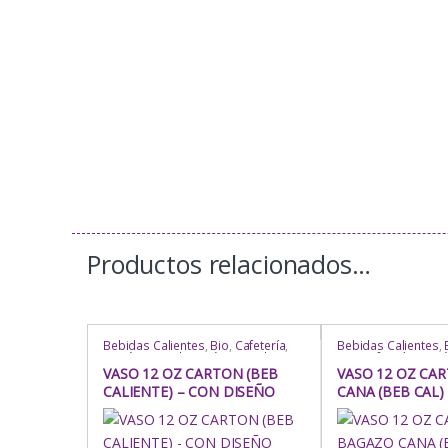
Productos relacionados…
Bebidas Calientes
,
Bio
,
Cafetería
,
Bebidas Calientes
,
Cartón / Papel
,
Cartón / Papel
,
Bio
,
Cafetería
,
Cartó
Comida Rápida
,
Delivery
,
Hogar
,
Cartón de Bagazo
,
VASO 12 OZ CARTON (BEB
VASO 12 OZ CA
Industria / Sanitaria
,
Para Llevar
,
Delivery
,
Hogar
,
Ind
CALIENTE) – CON DISEÑO
CANA (BEB CAL)
Para Mesa
,
Repostería
,
Rubro
,
Uso
,
Sanitaria
,
Para Lleva
Vasos
,
Vasos
,
Vasos
Repostería
,
Rubro
,
Vasos
,
Vasos