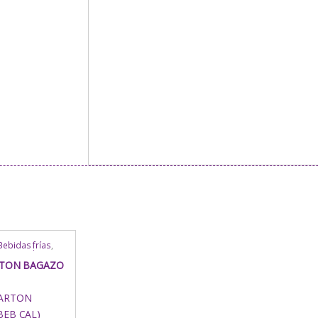
Bebidas frías
,
n / Papel
,
Comida Rápida
,
RTON BAGAZO
ustria /
r
,
Para Mesa
,
Uso
,
Vasos
,