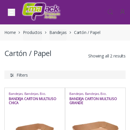
Skip to navigation
Skip to content
Home
Productos
Bandejas
Cartón / Papel
Cartón / Papel
Showing all 2 results
Filters
Bandejas
,
Bandejas
,
Bio
,
Bandejas
,
Bandejas
,
Bio
,
Cafetería
,
Cartón / Papel
,
Cartón /
Cafetería
,
Cartón / Papel
,
Cartón /
BANDEJA CARTON MULTIUSO
BANDEJA CARTON MULTIUSO
Papel
,
Comida Criolla
,
Comida
Papel
,
Comida Criolla
,
Comida
CHICA
GRANDE
Oriental
,
Comida Rápida
,
Eventos
,
Oriental
,
Comida Rápida
,
Eventos
,
Heladería / Juguería
,
Hogar
,
Heladería / Juguería
,
Hogar
,
Industria / Sanitaria
,
Para Mesa
,
Industria / Sanitaria
,
Para Mesa
,
Repostería
,
Rubro
,
Uso
Repostería
,
Rubro
,
Uso