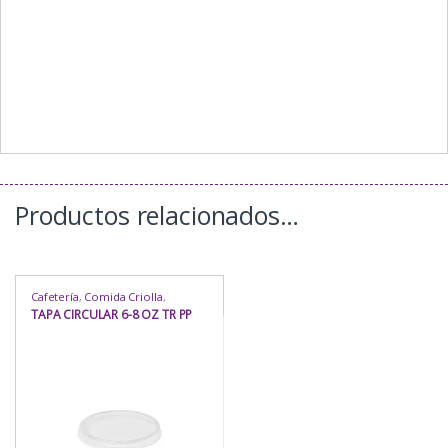
Productos relacionados…
Cafetería
,
Comida Criolla
,
Comida Rápida
,
Delivery
,
Envases
TAPA CIRCULAR 6-8 OZ TR PP
Circulares
,
Envases Circulares
,
Envases Microondas
,
Envases
Microondas
,
Heladería / Juguería
,
Hogar
,
Para Llevar
,
Para Mesa
,
Repostería
,
Rubro
,
Uso