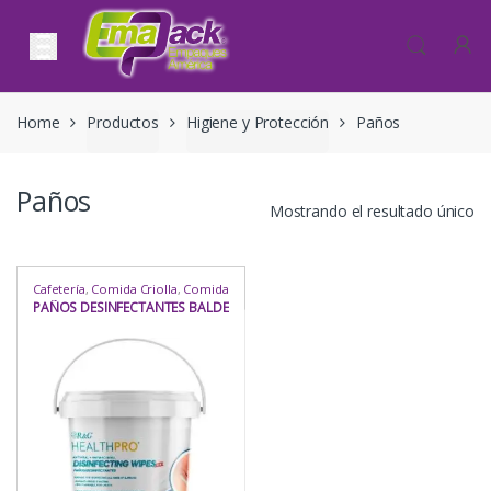
Skip to navigation
Skip to content
Home
Productos
Higiene y Protección
Paños
Paños
Mostrando el resultado único
Cafetería
,
Comida Criolla
,
Comida
Oriental
,
Comida Rápida
,
PAÑOS DESINFECTANTES BALDE
Heladería / Juguería
,
Higiene y
Protección
,
Hogar
,
Industria /
Sanitaria
,
Insumos
,
Paños
,
Protección
,
Repostería
,
Rubro
,
Uso