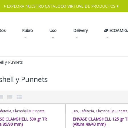
EXPLORA NUESTRO CATALOGO VIRTUAL DE PRODUCTOS
tos
Rubro
Uso
Delivery
ECOAMIG
ll y Punnets
hell y Punnets
fetería
,
Clamshell y Punnets
,
Bio
,
Cafetería
,
Clamshell y Punnets
ell y Punnets
,
Clamshell y Punnets
,
Clamshell y Punnets
,
Clamshell y P
ry
,
Envases Multipropósito
,
Envases
Delivery
,
Envases Multipropósito
,
SE CLAMSHELL 500 gr TR
ENVASE CLAMSHELL 125 gr T
propósito
,
Exhibición /
Multipropósito
,
Exhibición /
ra 85/90 mm)
(Altura 40/43 mm)
enamiento
,
Heladería / Juguería
,
Almacenamiento
,
Heladería / Jugue