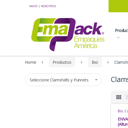
Skip to navigation
Skip to content
INICIO
|
NOSOTROS
Produc
Home
Productos
Bio
Clamshe
Clams
Seleccione Clamshells y Punnets
Bio
,
Ca
Clamsh
Delive
ENVA
Multi
(Altu
Almac