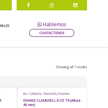
Hablemos
ABLES
CONTACTENOS
Showing all 7 results
,
Bio
,
Cafetería
,
Clamshell y Punnets
,
unnets
,
Clamshell y Punnets
,
Clamshell y Punnets
,
Envases
Delivery
,
Envases Multipropósito
,
Envases
R
ENVASE CLAMSHELL 6 OZ TR (Altura
Multipropósito
,
Exhibición /
40 mm)
ría
,
Almacenamiento
,
Heladería / Juguería
,