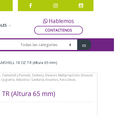
Hablemos
LES
CONTACTENOS
MSHELL 18 OZ TR (Altura 65 mm)
s
,
Clamshell y Punnets
,
Delivery
,
Envases Multipropósito
,
Envases
 / Juguería
,
Industria / Sanitaria
,
Insumos
,
Para Llevar
,
TR (Altura 65 mm)