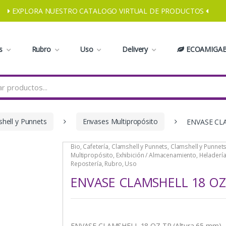
EXPLORA NUESTRO CATALOGO VIRTUAL DE PRODUCTOS
s
Rubro
Uso
Delivery
ECOAMIGAB
hell y Punnets
Envases Multipropósito
ENVASE CLA
Bio
,
Cafetería
,
Clamshell y Punnets
,
Clamshell y Punnet
Multipropósito
,
Exhibición / Almacenamiento
,
Heladería
Repostería
,
Rubro
,
Uso
ENVASE CLAMSHELL 18 OZ 
ENVASE CLAMSHELL 18 OZ TR (Altura 65 mm)