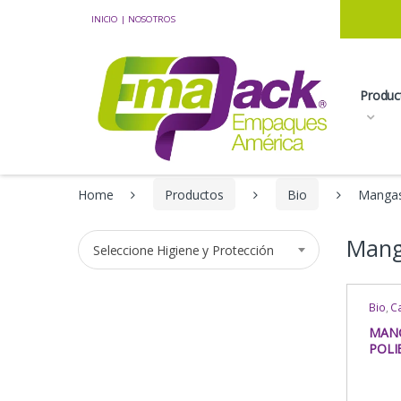
Skip to navigation
Skip to content
INICIO
|
NOSOTROS
Produc
Home
Productos
Bio
Manga
Mang
Seleccione Higiene y Protección
Bio
,
Ca
Orient
Helade
MAN
Higien
POLI
Indust
Mang
TERM
Alime
Uso