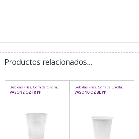
Productos relacionados…
Bebidas Frías
,
Comida Criolla
,
Bebidas Frías
,
Comida Criolla
,
Comida Rápida
,
Eventos
,
Comida Rápida
,
Eventos
,
Para
VASO 12 OZ TR PP
VASO 10 OZ BL PP
Heladería / Juguería
,
Para Mesa
,
Mesa
,
Rubro
,
Uso
,
Vasos
Rubro
,
Uso
,
Vasos