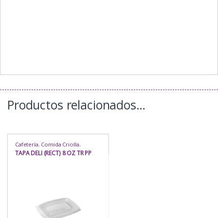
Productos relacionados…
Cafetería
,
Comida Criolla
,
Comida Oriental
,
Comida Rápida
,
TAPA DELI (RECT) 8 OZ TR PP
Delivery
,
Envases Microondas
,
Envases Microondas
,
Envases
Rectangulares
,
Envases
Rectangulares
,
Eventos
,
Heladería / Juguería
,
Hogar
,
Industria / Sanitaria
,
Para Llevar
,
Para Mesa
,
Repostería
,
Rubro
,
Uso