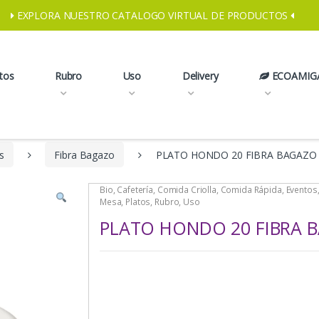
EXPLORA NUESTRO CATALOGO VIRTUAL DE PRODUCTOS
tos
Rubro
Uso
Delivery
ECOAMIG
s
Fibra Bagazo
PLATO HONDO 20 FIBRA BAGAZO
Bio
,
Cafetería
,
Comida Criolla
,
Comida Rápida
,
Eventos
Mesa
,
Platos
,
Rubro
,
Uso
PLATO HONDO 20 FIBRA 