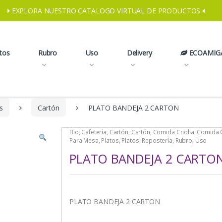
EXPLORA NUESTRO CATALOGO VIRTUAL DE PRODUCTOS
tos
Rubro
Uso
Delivery
ECOAMIG
s
Cartón
PLATO BANDEJA 2 CARTON
Bio
,
Cafetería
,
Cartón
,
Cartón
,
Comida Criolla
,
Comida O
Para Mesa
,
Platos
,
Platos
,
Repostería
,
Rubro
,
Uso
PLATO BANDEJA 2 CARTO
PLATO BANDEJA 2 CARTON