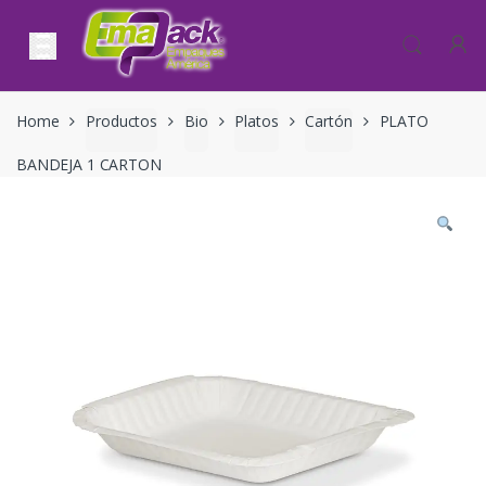
Skip to navigation
Skip to content
Home
Productos
Bio
Platos
Cartón
PLATO
BANDEJA 1 CARTON