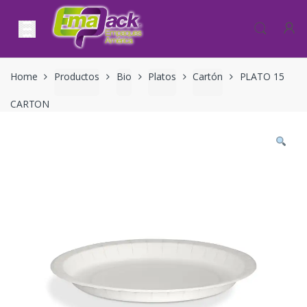
Skip to navigation
Skip to content
Home
Productos
Bio
Platos
Cartón
PLATO 15
CARTON