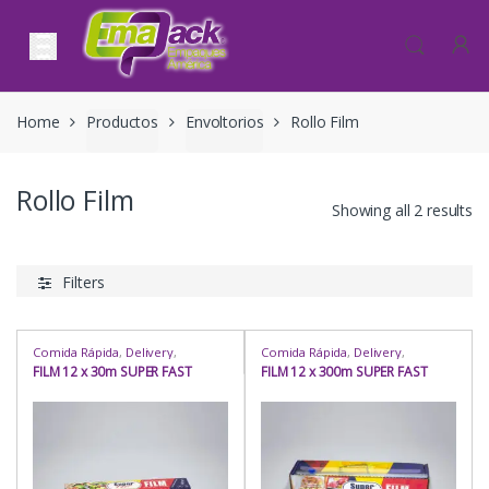
Skip to navigation
Skip to content
Home
Productos
Envoltorios
Rollo Film
Rollo Film
Showing all 2 results
Filters
Comida Rápida
,
Delivery
,
Comida Rápida
,
Delivery
,
Envoltorios
,
Envoltorios
,
Envoltorios
,
Envoltorios
,
FILM 12 x 30m SUPER FAST
FILM 12 x 300m SUPER FAST
Exhibición / Almacenamiento
,
Exhibición / Almacenamiento
,
Hogar
,
Insumos
,
Repostería
,
Industria / Sanitaria
,
Insumos
,
Rollo Film
,
Rubro
,
Uso
Repostería
,
Rollo Film
,
Rubro
,
Uso