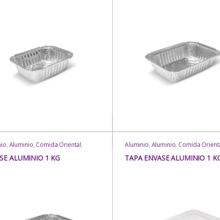
nio
,
Aluminio
,
Comida Oriental
,
Aluminio
,
Aluminio
,
Comida Orient
a Rápida
,
Delivery
,
Envases
Comida Rápida
,
Delivery
,
Envases
ngulares
,
Envases Rectangulares
,
Rectangulares
,
Envases Rectangul
SE ALUMINIO 1 KG
TAPA ENVASE ALUMINIO 1 K
os
,
Para Llevar
,
Para Mesa
,
Eventos
,
Para Llevar
,
Para Mesa
,
tería
,
Rubro
,
Uso
Repostería
,
Rubro
,
Uso