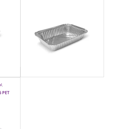
al
,
ares
,
G PET