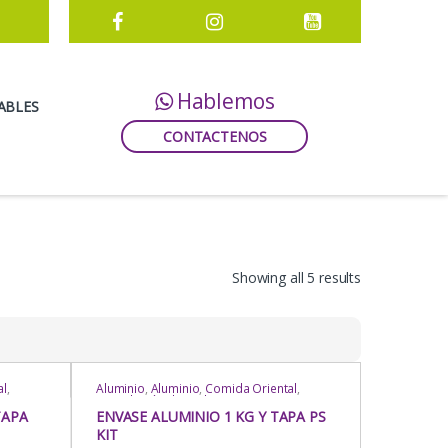
Hablemos
ABLES
CONTACTENOS
Showing all 5 results
al
,
Aluminio
,
Aluminio
,
Comida Oriental
,
Comida Rápida
,
Delivery
,
Envases
ares
,
Rectangulares
,
Envases Rectangulares
,
TAPA
ENVASE ALUMINIO 1 KG Y TAPA PS
Eventos
,
Para Llevar
,
Para Mesa
,
KIT
Repostería
,
Rubro
,
Uso