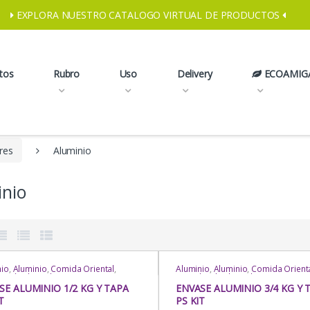
EXPLORA NUESTRO CATALOGO VIRTUAL DE PRODUCTOS
tos
Rubro
Uso
Delivery
ECOAMIG
res
Aluminio
inio
nio
,
Aluminio
,
Comida Oriental
,
Aluminio
,
Aluminio
,
Comida Orient
a Rápida
,
Delivery
,
Envases
Comida Rápida
,
Delivery
,
Envases
ngulares
,
Envases Rectangulares
,
Rectangulares
,
Envases Rectangul
SE ALUMINIO 1/2 KG Y TAPA
ENVASE ALUMINIO 3/4 KG Y 
os
,
Para Llevar
,
Para Mesa
,
Eventos
,
Para Llevar
,
Para Mesa
,
T
PS KIT
tería
,
Rubro
,
Uso
Repostería
,
Rubro
,
Uso