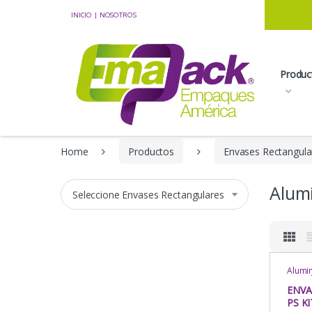
Skip to navigation
Skip to content
INICIO
|
NOSOTROS
Produc
Home
Productos
Envases Rectangula
Alum
Seleccione Envases Rectangulares
Alumi
Comid
Recta
ENVA
Event
PS KI
Repos