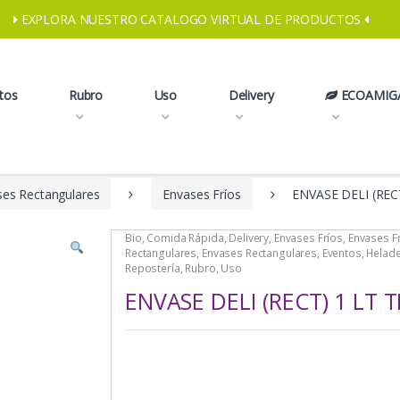
EXPLORA NUESTRO CATALOGO VIRTUAL DE PRODUCTOS
tos
Rubro
Uso
Delivery
ECOAMIG
ses Rectangulares
Envases Fríos
ENVASE DELI (REC
Bio
,
Comida Rápida
,
Delivery
,
Envases Fríos
,
Envases F
Rectangulares
,
Envases Rectangulares
,
Eventos
,
Helade
Repostería
,
Rubro
,
Uso
ENVASE DELI (RECT) 1 LT T