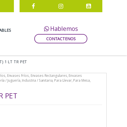
Hablemos
ABLES
CONTACTENOS
T) 1 LT TR PET
ríos
,
Envases Fríos
,
Envases Rectangulares
,
Envases
ría / Juguería
,
Industria / Sanitaria
,
Para Llevar
,
Para Mesa
,
R PET