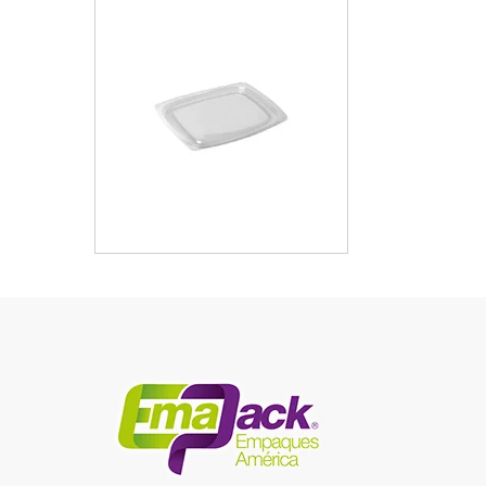
Rectangulares
,
Eventos
,
Heladería /
Juguería
,
Industria / Sanitaria
,
Para
Llevar
,
Para Mesa
,
Repostería
,
Rubro
,
Uso