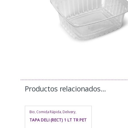
Productos relacionados…
Bio
,
Comida Rápida
,
Delivery
,
Envases Fríos
,
Envases Fríos
,
Envases Fríos
,
Envases
TAPA DELI (RECT) 1 LT TR PET
Rectangulares
,
Envases
Rectangulares
,
Envases